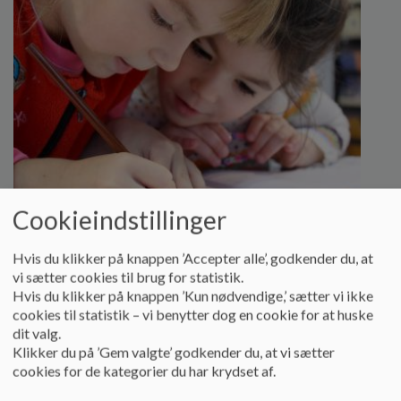
Cookieindstillinger
Faglig indsats
Hvis du klikker på knappen ’Accepter alle’, godkender du, at
vi sætter cookies til brug for statistik.
På Rosengårdskolen går vi højt op i det faglige. Det er
Hvis du klikker på knappen ’Kun nødvendige,’ sætter vi ikke
underordnet hvilket fag, og vi sætter en ære i, at vores
cookies til statistik – vi benytter dog en cookie for at huske
lærere er uddannede eller har tilegnet sig gode
dit valg.
kompetencer i de fag, som de underviser i. For
Klikker du på ’Gem valgte’ godkender du, at vi sætter
eleverne betyder det, at vi – allerede fra skolestarten
cookies for de kategorier du har krydset af.
– har fokus på, at eleverne udvikler sig fagligt og
bliver så dygtige, som de kan blive.