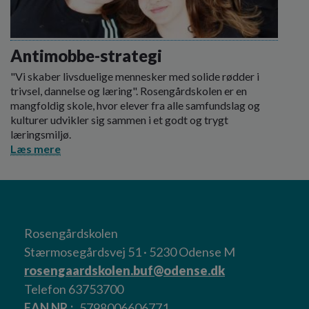
Antimobbe-strategi
"Vi skaber livsduelige mennesker med solide rødder i
trivsel, dannelse og læring". Rosengårdskolen er en
mangfoldig skole, hvor elever fra alle samfundslag og
kulturer udvikler sig sammen i et godt og trygt
læringsmiljø.
Læs mere
Rosengårdskolen
Stærmosegårdsvej 51 · 5230 Odense M
rosengaardskolen.buf@odense.dk
Telefon 63753700
EAN NR.
5798006606771